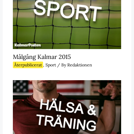
Målgång Kalmar 2015
Återpublicerat
,
Sport
/ By
Redaktionen