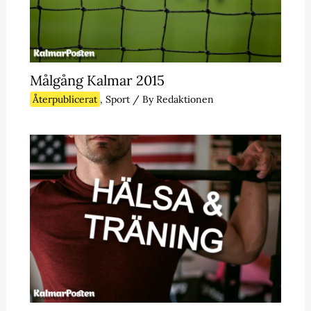
Målgång Kalmar 2015
Återpublicerat
,
Sport
/ By
Redaktionen