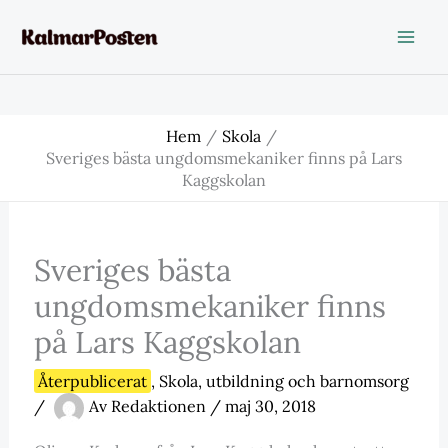
Hoppa
till
innehåll
Hem
Skola
Sveriges bästa ungdomsmekaniker finns på Lars
Kaggskolan
Sveriges bästa
ungdomsmekaniker finns
på Lars Kaggskolan
Återpublicerat
,
Skola
,
utbildning och barnomsorg
/
Av
Redaktionen
/
maj 30, 2018