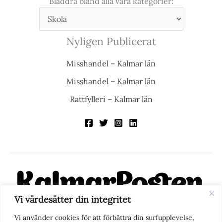
Bläddra bland alla våra kategorier:
Nyligen Publicerat
Misshandel – Kalmar län
Misshandel – Kalmar län
Rattfylleri – Kalmar län
Vi värdesätter din integritet
KalmarPosten är en modern lokalnyhetstidning på nätet. Med
Vi använder cookies för att förbättra din surfupplevelse,
fokus på Kalmarregionen, men också med blick för det större