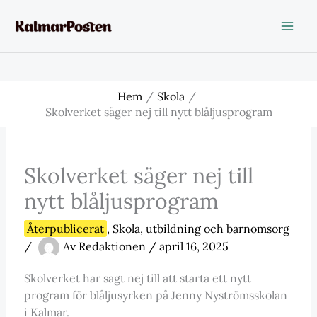
Hoppa
till
innehåll
Hem
Skola
Skolverket säger nej till nytt blåljusprogram
Skolverket säger nej till
nytt blåljusprogram
Återpublicerat
,
Skola
,
utbildning och barnomsorg
/
Av
Redaktionen
/
april 16, 2025
Skolverket har sagt nej till att starta ett nytt
program för blåljusyrken på Jenny Nyströmsskolan
i Kalmar.