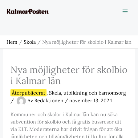
Hoppa
till
innehåll
Hem
Skola
Nya möjligheter för skolbio i Kalmar län
Nya möjligheter för skolbio
i Kalmar län
Återpublicerat
,
Skola
,
utbildning och barnomsorg
/
Av
Redaktionen
/
november 13, 2024
Kommuner och skolor i Kalmar län kan nu söka
subvention för skolbio och få gratis bussresor dit
via KLT. Moderaterna har drivit frågan för att öka
jämlikheten och tillgängligheten till kultur för alla