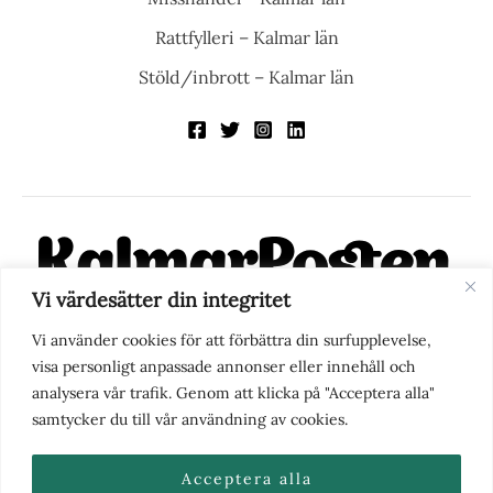
Rattfylleri – Kalmar län
Stöld/inbrott – Kalmar län
Vi värdesätter din integritet
KalmarPosten är en modern lokalnyhetstidning på nätet. Med
Vi använder cookies för att förbättra din surfupplevelse,
fokus på Kalmarregionen, men också med blick för det större
visa personligt anpassade annonser eller innehåll och
perspektivet, vill vi vara din självklara kanal för nyheter,
analysera vår trafik. Genom att klicka på "Acceptera alla"
berättelser och engagemang. KalmarPosten grundades 1988 och
samtycker du till vår användning av cookies.
fick nya ägare 2025.
Acceptera alla