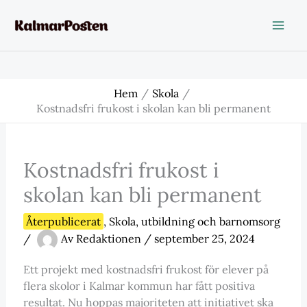
Hoppa
till
innehåll
Hem
Skola
Kostnadsfri frukost i skolan kan bli permanent
Kostnadsfri frukost i
skolan kan bli permanent
Återpublicerat
,
Skola
,
utbildning och barnomsorg
/
Av
Redaktionen
/
september 25, 2024
Ett projekt med kostnadsfri frukost för elever på
flera skolor i Kalmar kommun har fått positiva
resultat. Nu hoppas majoriteten att initiativet ska