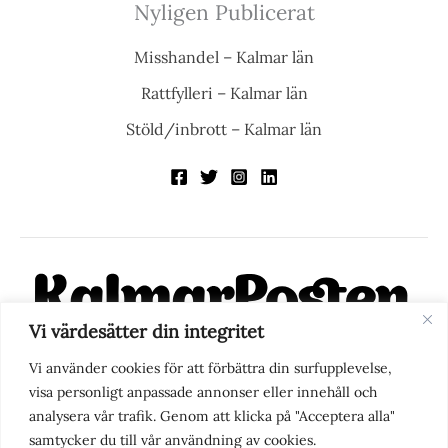
Nyligen Publicerat
Misshandel – Kalmar län
Rattfylleri – Kalmar län
Stöld/inbrott – Kalmar län
Vi värdesätter din integritet
KalmarPosten är en modern lokalnyhetstidning på nätet. Med
Vi använder cookies för att förbättra din surfupplevelse,
fokus på Kalmarregionen, men också med blick för det större
visa personligt anpassade annonser eller innehåll och
perspektivet, vill vi vara din självklara kanal för nyheter,
analysera vår trafik. Genom att klicka på "Acceptera alla"
berättelser och engagemang. KalmarPosten grundades 1988 och
samtycker du till vår användning av cookies.
fick nya ägare 2025.