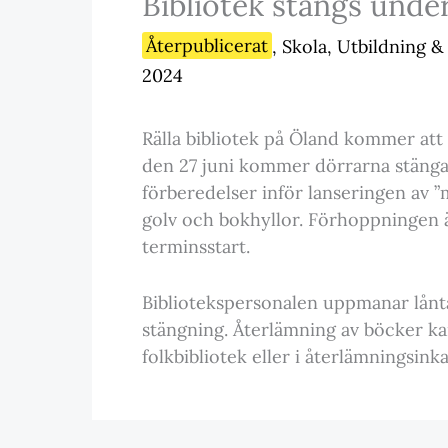
Bibliotek stängs und
Återpublicerat
,
Skola
,
Utbildning 
2024
Rälla bibliotek på Öland kommer at
den 27 juni kommer dörrarna stänga
förberedelser inför lanseringen av 
golv och bokhyllor. Förhoppningen ä
terminsstart.
Bibliotekspersonalen uppmanar lånta
stängning. Återlämning av böcker k
folkbibliotek eller i återlämningsinkas