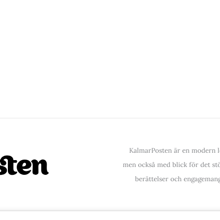
KalmarPosten är en modern lo
men också med blick för det stör
berättelser och engagemang