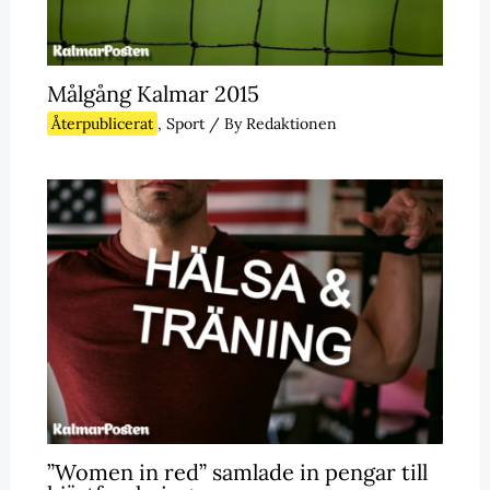
Målgång Kalmar 2015
Återpublicerat
,
Sport
/ By
Redaktionen
”Women in red” samlade in pengar till