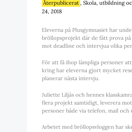
Återpublicerat
,
Skola
,
utbildning o
24, 2018
Eleverna på Plusgymnasiet har under
bröllopsprojekt där de fått prova på 
mot deadline och intervjua olika pe
För att få ihop lämpliga personer at
kring har eleverna gjort mycket re
planerar nästa intervju.
Juliette Liljäs och hennes klasskamr
flera projekt samtidigt, leverera m
personer både via telefon, mail och
Arbetet med bröllopsvloggen har sket