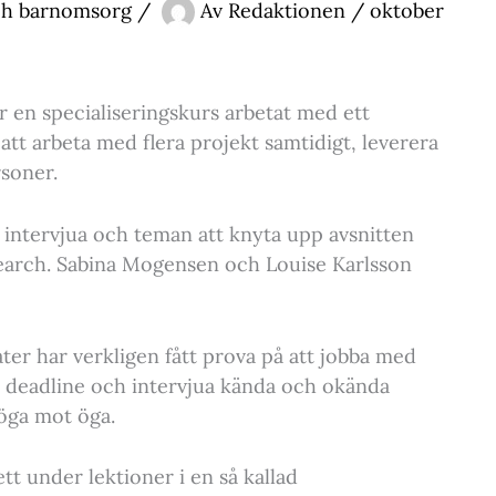
ch barnomsorg
/
Av
Redaktionen
/
oktober
 en specialiseringskurs arbetat med ett
att arbeta med flera projekt samtidigt, leverera
rsoner.
t intervjua och teman att knyta upp avsnitten
search. Sabina Mogensen och Louise Karlsson
ater har verkligen fått prova på att jobba med
ot deadline och intervjua kända och okända
 öga mot öga.
t under lektioner i en så kallad