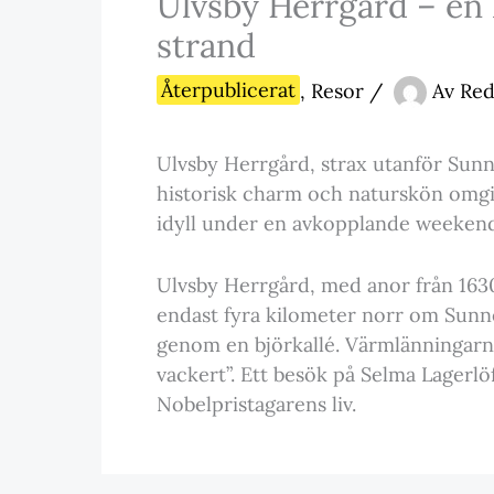
Ulvsby Herrgård – en h
strand
Återpublicerat
,
Resor
/
Av
Red
Ulvsby Herrgård, strax utanför Sunn
historisk charm och naturskön omgi
idyll under en avkopplande weekend
Ulvsby Herrgård, med anor från 1630, 
endast fyra kilometer norr om Sunn
genom en björkallé. Värmlänningarna
vackert”. Ett besök på Selma Lagerlöf
Nobelpristagarens liv.