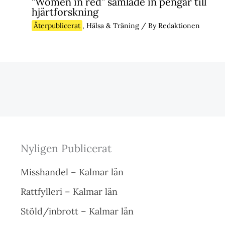
”Women in red” samlade in pengar till
hjärtforskning
Återpublicerat
,
Hälsa & Träning
/ By
Redaktionen
Nyligen Publicerat
Misshandel – Kalmar län
Rattfylleri – Kalmar län
Stöld/inbrott – Kalmar län