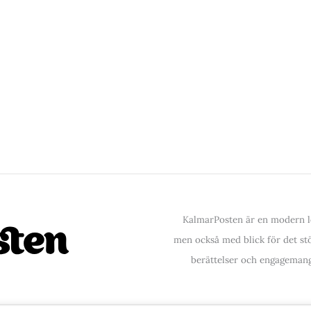
KalmarPosten är en modern lo
men också med blick för det stör
berättelser och engagemang