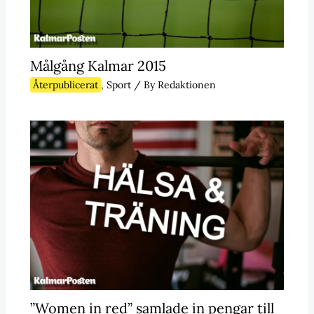
Målgång Kalmar 2015
Återpublicerat
,
Sport
/ By
Redaktionen
”Women in red” samlade in pengar till