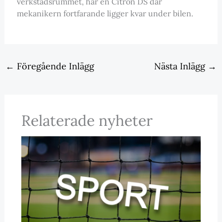
verkstadsrummet, har en Citron DS där
mekanikern fortfarande ligger kvar under bilen.
←
Föregående Inlägg
Nästa Inlägg
→
Relaterade nyheter