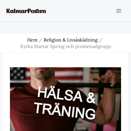
Hoppa
till
innehåll
Hem
Religion & Livsåskådning
Kyrka Startar Spring och promenadgrupp