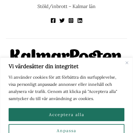
Stöld/inbrott – Kalmar län
Vi värdesätter din integritet
KalmarPosten är en modern lokalnyhetstidning på nätet. Med
Vi använder cookies för att förbättra din surfupplevelse,
fokus på Kalmarregionen, men också med blick för det större
visa personligt anpassade annonser eller innehåll och
perspektivet, vill vi vara din självklara kanal för nyheter,
analysera vår trafik. Genom att klicka på "Acceptera alla"
berättelser och engagemang. KalmarPosten grundades 1988 och
samtycker du till vår användning av cookies.
fick nya ägare 2025.
Acceptera alla
Anpassa
Nyhetstips eller frågor?
Kontakta oss
| Copyright ©