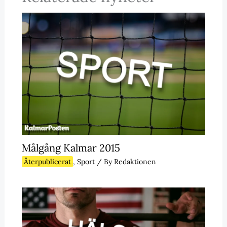
Målgång Kalmar 2015
Återpublicerat
,
Sport
/ By
Redaktionen