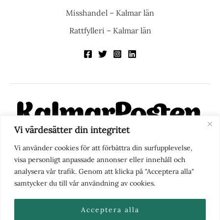
Misshandel – Kalmar län
Rattfylleri – Kalmar län
Vi värdesätter din integritet
KalmarPosten är en modern lokalnyhetstidning på nätet. Med
Vi använder cookies för att förbättra din surfupplevelse,
fokus på Kalmarregionen, men också med blick för det större
visa personligt anpassade annonser eller innehåll och
perspektivet, vill vi vara din självklara kanal för nyheter,
analysera vår trafik. Genom att klicka på "Acceptera alla"
berättelser och engagemang. KalmarPosten grundades 1988 och
samtycker du till vår användning av cookies.
fick nya ägare 2025.
Acceptera alla