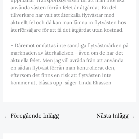
använda västen förrän felet är åtgärdat. En del
tillverkare har valt att återkalla flytvästar med
aktuellt fel och då kan man lämna in flytvästen hos
återförsäljare för att få det åtgärdat utan kostnad.
– Däremot omfattas inte samtliga flytvästmärken på
marknaden av återkallelsen – även om de har det
aktuella felet. Men jag vill avråda från att använda
en sådan flytväst förrän man kontrollerat den,
eftersom det finns en risk att flytvästen inte
kommer att blåsas upp, säger Linda Eliasson.
←
Föregående Inlägg
Nästa Inlägg
→