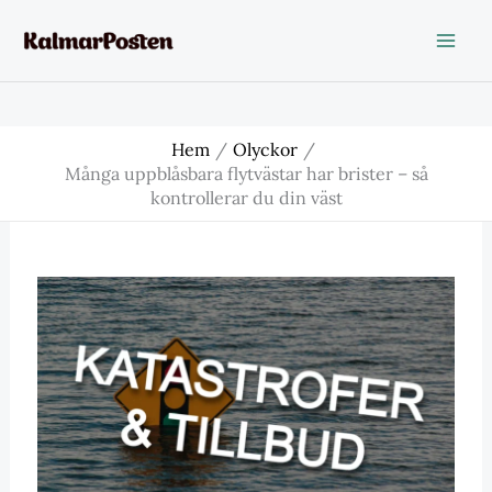
Hoppa
till
innehåll
Hem
Olyckor
Många uppblåsbara flytvästar har brister – så
kontrollerar du din väst