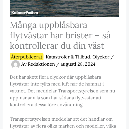
Många uppblåsbara
flytvästar har brister – så
kontrollerar du din väst
Återpublicerat
,
Katastrofer & Tillbud
,
Olyckor
/
Av
Redaktionen
/
augusti 28, 2024
Det har skett flera olyckor där uppblåsbara
flytvästar inte fyllts med luft när de hamnat i
vattnet. Det meddelar Transportstyrelsen som nu
uppmanar alla som har sådana flytvästar att
kontrollera dessa före användning.
Transportstyrelsen meddelar att det handlar om
flytvästar av flera olika märken och modeller, vilka