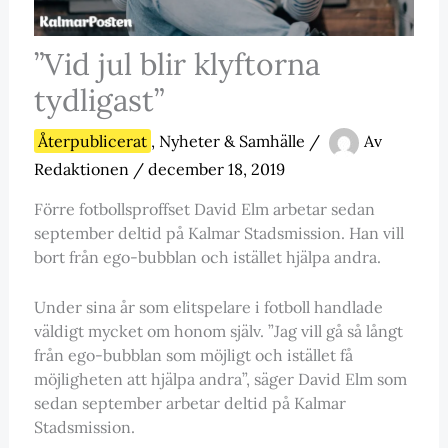
”Vid jul blir klyftorna
tydligast”
Återpublicerat
,
Nyheter & Samhälle
/
Av
Redaktionen
/
december 18, 2019
Förre fotbollsproffset David Elm arbetar sedan
september deltid på Kalmar Stadsmission. Han vill
bort från ego-bubblan och istället hjälpa andra.
Under sina år som elitspelare i fotboll handlade
väldigt mycket om honom själv. ”Jag vill gå så långt
från ego-bubblan som möjligt och istället få
möjligheten att hjälpa andra”, säger David Elm som
sedan september arbetar deltid på Kalmar
Stadsmission.