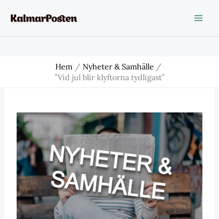
Hoppa
till
innehåll
Hem
Nyheter & Samhälle
”Vid jul blir klyftorna tydligast”