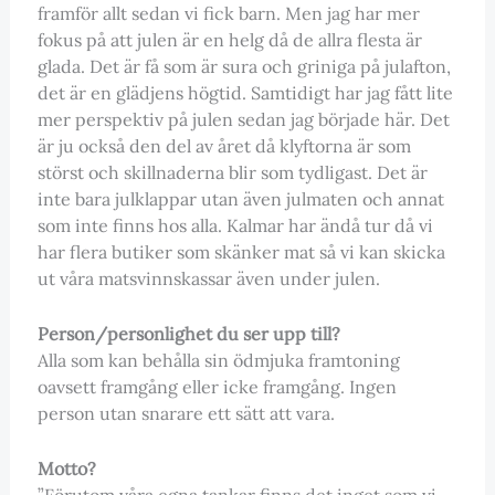
framför allt sedan vi fick barn. Men jag har mer
fokus på att julen är en helg då de allra flesta är
glada. Det är få som är sura och griniga på julafton,
det är en glädjens högtid. Samtidigt har jag fått lite
mer perspektiv på julen sedan jag började här. Det
är ju också den del av året då klyftorna är som
störst och skillnaderna blir som tydligast. Det är
inte bara julklappar utan även julmaten och annat
som inte finns hos alla. Kalmar har ändå tur då vi
har flera butiker som skänker mat så vi kan skicka
ut våra matsvinnskassar även under julen.
Person/personlighet du ser upp till?
Alla som kan behålla sin ödmjuka framtoning
oavsett framgång eller icke framgång. Ingen
person utan snarare ett sätt att vara.
Motto?
”Förutom våra egna tankar finns det inget som vi