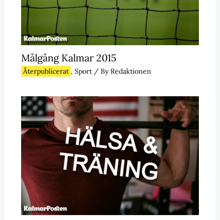
Målgång Kalmar 2015
Återpublicerat
,
Sport
/ By
Redaktionen