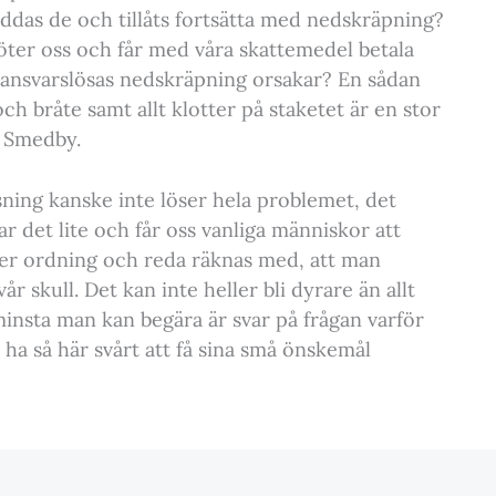
ddas de och tillåts fortsätta med nedskräpning?
öter oss och får med våra skattemedel betala
 ansvarslösas nedskräpning orsakar? En sådan
ch bråte samt allt klotter på staketet är en stor
e Smedby.
ing kanske inte löser hela problemet, det
r det lite och får oss vanliga människor att
fter ordning och reda räknas med, att man
r skull. Det kan inte heller bli dyrare än allt
minsta man kan begära är svar på frågan varför
a så här svårt att få sina små önskemål