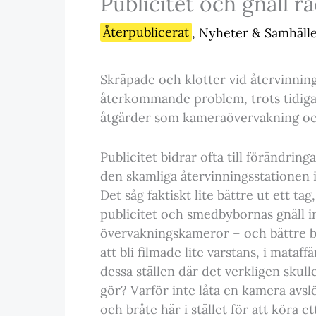
Publicitet och gnäll r
Återpublicerat
,
Nyheter & Samhäll
Skräpade och klotter vid återvinning
återkommande problem, trots tidig
åtgärder som kameraövervakning och
Publicitet bidrar ofta till förändri
den skamliga återvinningsstationen i
Det såg faktiskt lite bättre ut ett ta
publicitet och smedbybornas gnäll int
övervakningskameror – och bättre be
att bli filmade lite varstans, i mataf
dessa ställen där det verkligen skul
gör? Varför inte låta en kamera avslö
och bråte här i stället för att köra e