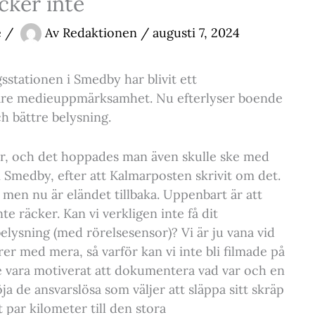
äcker inte
e
/
Av
Redaktionen
/
augusti 7, 2024
sstationen i Smedby har blivit ett
are medieuppmärksamhet. Nu efterlyser boende
 bättre belysning.
ngar, och det hoppades man även skulle ske med
 Smedby, efter att Kalmarposten skrivit om det.
g, men nu är eländet tillbaka. Uppenbart är att
e räcker. Kan vi verkligen inte få dit
lysning (med rörelsesensor)? Vi är ju vana vid
färer med mera, så varför kan vi inte bli filmade på
le vara motiverat att dokumentera vad var och en
ja de ansvarslösa som väljer att släppa sitt skräp
tt par kilometer till den stora