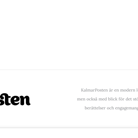
KalmarPosten är en modern lo
men också med blick för det stör
berättelser och engagemang