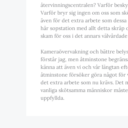
återvinningscentralen? Varför besky
Varför bryr sig ingen om oss som sk
även för det extra arbete som dessa
här sopstation med allt detta skräp o
skam för oss i det annars välvårdad
Kameraövervakning och bättre belysn
förstår jag, men åtminstone begränsa
känna att även vi och vår längtan e
åtminstone försöker göra något för vå
det extra arbete som nu krävs. Det 
vanliga skötsamma människor måste h
uppfyllda.