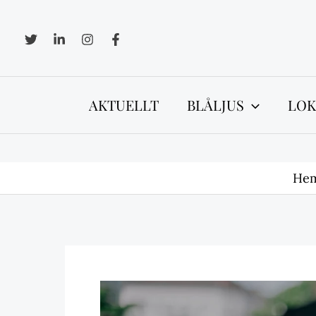
Hoppa
till
innehåll
AKTUELLT
BLÅLJUS
LOK
He