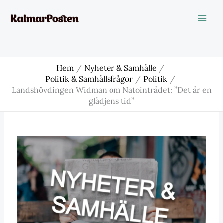
Hoppa
till
innehåll
Hem
Nyheter & Samhälle
Politik & Samhällsfrågor
Politik
Landshövdingen Widman om Natointrädet: ”Det är en
glädjens tid”