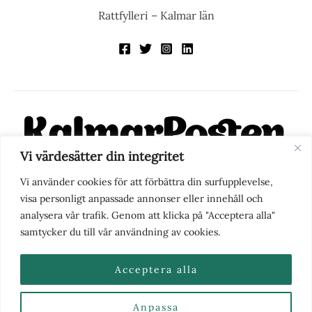
Rattfylleri – Kalmar län
Vi värdesätter din integritet
KalmarPosten är en modern lokalnyhetstidning på nätet. Med
Vi använder cookies för att förbättra din surfupplevelse,
fokus på Kalmarregionen, men också med blick för det större
visa personligt anpassade annonser eller innehåll och
perspektivet, vill vi vara din självklara kanal för nyheter,
analysera vår trafik. Genom att klicka på "Acceptera alla"
berättelser och engagemang. KalmarPosten grundades 1988 och
samtycker du till vår användning av cookies.
fick nya ägare 2025.
Acceptera alla
Anpassa
Nyhetstips eller frågor?
Kontakta oss
| Copyright ©