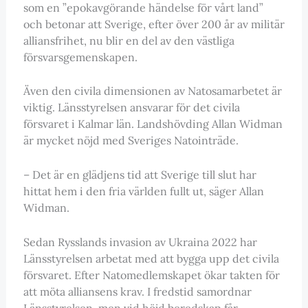
som en ”epokavgörande händelse för vårt land”
och betonar att Sverige, efter över 200 år av militär
alliansfrihet, nu blir en del av den västliga
försvarsgemenskapen.
Även den civila dimensionen av Natosamarbetet är
viktig. Länsstyrelsen ansvarar för det civila
försvaret i Kalmar län. Landshövding Allan Widman
är mycket nöjd med Sveriges Natointräde.
– Det är en glädjens tid att Sverige till slut har
hittat hem i den fria världen fullt ut, säger Allan
Widman.
Sedan Rysslands invasion av Ukraina 2022 har
Länsstyrelsen arbetat med att bygga upp det civila
försvaret. Efter Natomedlemskapet ökar takten för
att möta alliansens krav. I fredstid samordnar
Länsstyrelsen, men vid höjd beredskap får