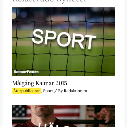
Målgång Kalmar 2015
Återpublicerat
,
Sport
/ By
Redaktionen