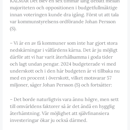
KALMAR Det blev en sex timmar lång debatt mellan
majoriteten och oppositionen i budgetfullmäktige
innan voteringen kunde dra igång. Först ut att tala
var kommunstyrelsens ordförande Johan Persson
(S).
– Vi är en av få kommuner som inte har gjort stora
nedskärningar i välfärdens kärna. Det är ju möjligt
därför att vi har varit återhållsamma i goda tider
och lagt undan pengar. 2024 budgeterade vi med
underskott och i den här budgeten är vi tillbaka nu
med en procent i överskott, vilket motsvarar 57
miljoner, säger Johan Persson (S) och fortsätter:
– Det borde naturligtvis vara ännu högre, men sett
till omvärldens faktorer så är det ändå en hygglig
återhämtning. Vår möjlighet att självfinansiera
investeringar ökar ju också därmed.