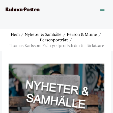
Hoppa
till
innehåll
Hem
Nyheter & Samhälle
Person & Minne
Personporträtt
Thomas Karlsson: Från golfproffsdröm till författare