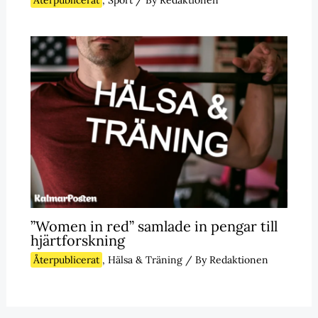
Återpublicerat
,
Sport
/ By
Redaktionen
”Women in red” samlade in pengar till
hjärtforskning
Återpublicerat
,
Hälsa & Träning
/ By
Redaktionen