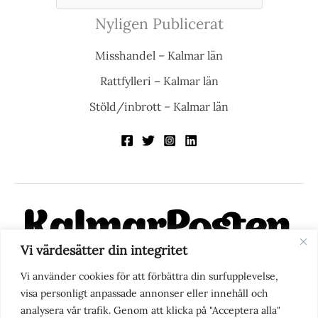
Nyligen Publicerat
Misshandel – Kalmar län
Rattfylleri – Kalmar län
Stöld/inbrott – Kalmar län
Vi värdesätter din integritet
KalmarPosten är en modern lokalnyhetstidning på nätet. Med
Vi använder cookies för att förbättra din surfupplevelse,
fokus på Kalmarregionen, men också med blick för det större
visa personligt anpassade annonser eller innehåll och
perspektivet, vill vi vara din självklara kanal för nyheter,
analysera vår trafik. Genom att klicka på "Acceptera alla"
berättelser och engagemang. KalmarPosten grundades 1988 och