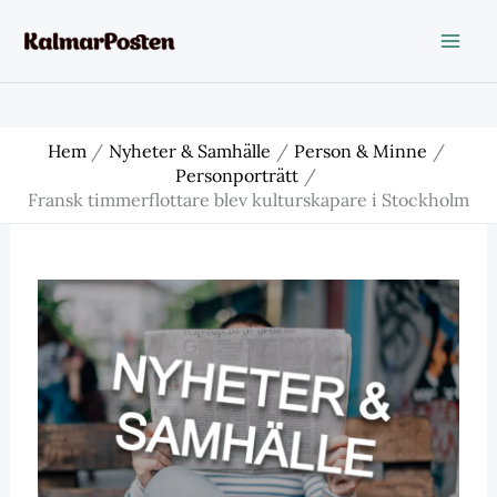
Hoppa
till
innehåll
Hem
Nyheter & Samhälle
Person & Minne
Personporträtt
Fransk timmerflottare blev kulturskapare i Stockholm