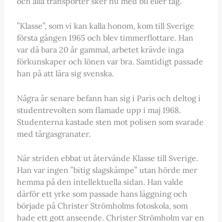
och alla transporter sker nu med bil eller tåg.
”Klasse”, som vi kan kalla honom, kom till Sverige
första gången 1965 och blev timmerflottare. Han
var då bara 20 år gammal, arbetet krävde inga
förkunskaper och lönen var bra. Samtidigt passade
han på att lära sig svenska.
Några år senare befann han sig i Paris och deltog i
studentrevolten som flamade upp i maj 1968.
Studenterna kastade sten mot polisen som svarade
med tårgasgranater.
När striden ebbat ut återvände Klasse till Sverige.
Han var ingen ”bitig slagskämpe” utan hörde mer
hemma på den intellektuella sidan. Han valde
därför ett yrke som passade hans läggning och
började på Christer Strömholms fotoskola, som
hade ett gott anseende. Christer Strömholm var en