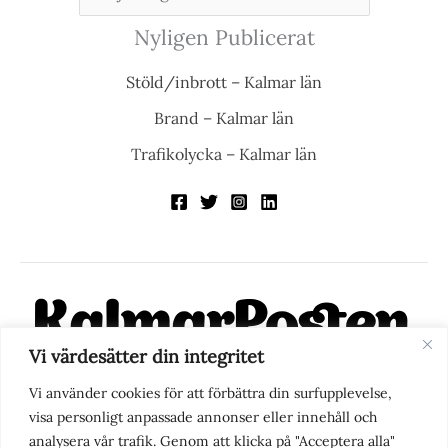
Nyligen Publicerat
Stöld/inbrott – Kalmar län
Brand – Kalmar län
Trafikolycka – Kalmar län
Vi värdesätter din integritet
KalmarPosten är en modern lokalnyhetstidning på nätet. Med
Vi använder cookies för att förbättra din surfupplevelse,
fokus på Kalmarregionen, men också med blick för det större
visa personligt anpassade annonser eller innehåll och
perspektivet, vill vi vara din självklara kanal för nyheter,
analysera vår trafik. Genom att klicka på "Acceptera alla"
berättelser och engagemang. KalmarPosten grundades 1988 och