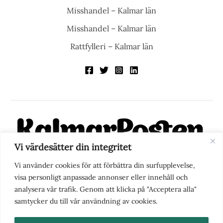
Misshandel – Kalmar län
Misshandel – Kalmar län
Rattfylleri – Kalmar län
Vi värdesätter din integritet
KalmarPosten är en modern lokalnyhetstidning på nätet. Med
Vi använder cookies för att förbättra din surfupplevelse,
fokus på Kalmarregionen, men också med blick för det större
visa personligt anpassade annonser eller innehåll och
perspektivet, vill vi vara din självklara kanal för nyheter,
analysera vår trafik. Genom att klicka på "Acceptera alla"
berättelser och engagemang. KalmarPosten grundades 1988 och
samtycker du till vår användning av cookies.
fick nya ägare 2025.