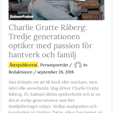
Charlie Gratte Råberg:
Tredje generationen
optiker med passion för
hantverk och familj
Återpublicerat
,
Personporträtt
/
Av
Redaktionen
/
september 26, 2018
Han drömde om att bli kock eller snickare, men
ödet ville annorlunda. Idag driver Charlie Gratte
Råberg, 35, Kalmars äldsta optikerbutik och är en
del av tredje generationen som fört
familjeföretaget vidare. Mellan stadspulsen och
kundmötet på Optiker Tottie, söker han lugnet på