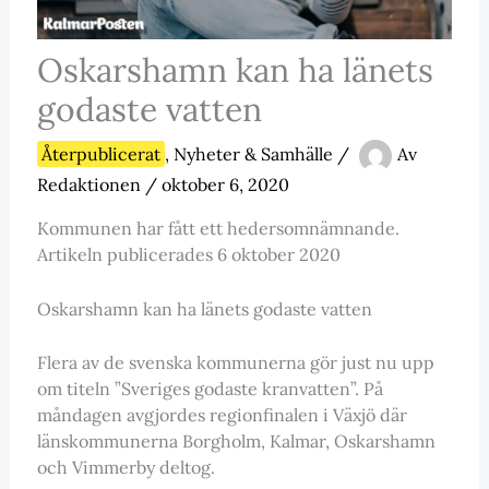
Oskarshamn kan ha länets
godaste vatten
Återpublicerat
,
Nyheter & Samhälle
/
Av
Redaktionen
/
oktober 6, 2020
Kommunen har fått ett hedersomnämnande.
Artikeln publicerades 6 oktober 2020
Oskarshamn kan ha länets godaste vatten
Flera av de svenska kommunerna gör just nu upp
om titeln ”Sveriges godaste kranvatten”. På
måndagen avgjordes regionfinalen i Växjö där
länskommunerna Borgholm, Kalmar, Oskarshamn
och Vimmerby deltog.