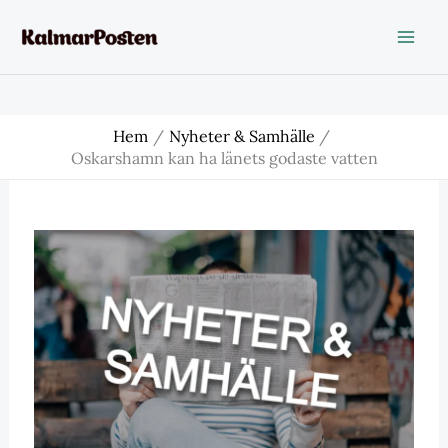
Hoppa
till
innehåll
Hem
Nyheter & Samhälle
Oskarshamn kan ha länets godaste vatten