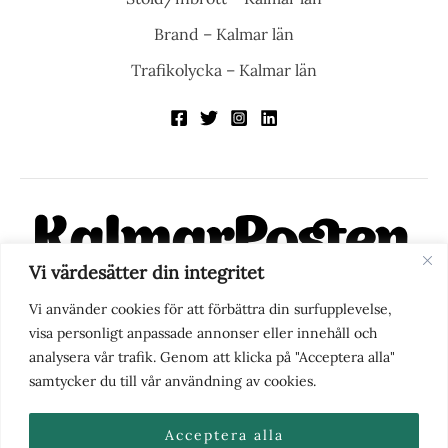
Brand – Kalmar län
Trafikolycka – Kalmar län
Vi värdesätter din integritet
KalmarPosten är en modern lokalnyhetstidning på nätet. Med
Vi använder cookies för att förbättra din surfupplevelse,
fokus på Kalmarregionen, men också med blick för det större
visa personligt anpassade annonser eller innehåll och
perspektivet, vill vi vara din självklara kanal för nyheter,
analysera vår trafik. Genom att klicka på "Acceptera alla"
berättelser och engagemang. KalmarPosten grundades 1988 och
samtycker du till vår användning av cookies.
fick nya ägare 2025.
Acceptera alla