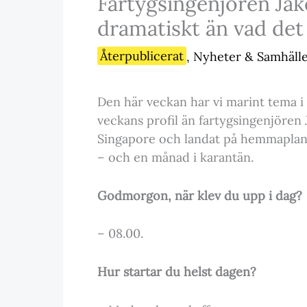
Fartygsingenjören Jak
dramatiskt än vad det
Återpublicerat
,
Nyheter & Samhäll
Den här veckan har vi marint tema i
veckans profil än fartygsingenjören 
Singapore och landat på hemmaplan ig
– och en månad i karantän.
Godmorgon, när klev du upp i dag?
– 08.00.
Hur startar du helst dagen?