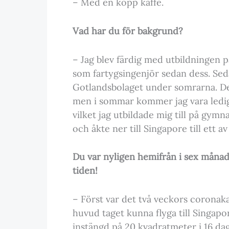
– Med en kopp kaffe.
Vad har du för bakgrund?
– Jag blev färdig med utbildningen på
som fartygsingenjör sedan dess. Seda
Gotlandsbolaget under somrarna. De
men i sommar kommer jag vara ledig
vilket jag utbildade mig till på gymna
och åkte ner till Singapore till ett 
Du var nyligen hemifrån i sex måna
tiden!
– Först var det två veckors coronaka
huvud taget kunna flyga till Singapo
instängd på 20 kvadratmeter i 16 da