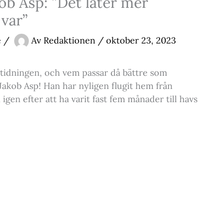
ob Asp: ”Det låter mer
 var”
e
/
Av
Redaktionen
/
oktober 23, 2023
 tidningen, och vem passar då bättre som
Jakob Asp! Han har nyligen flugit hem från
en efter att ha varit fast fem månader till havs