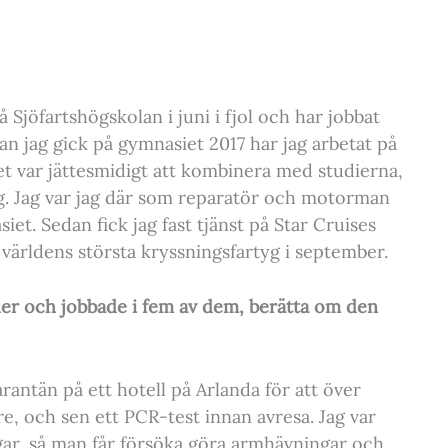
 Sjöfartshögskolan i juni i fjol och har jobbat
n jag gick på gymnasiet 2017 har jag arbetat på
t var jättesmidigt att kombinera med studierna,
. Jag var jag där som reparatör och motorman
siet. Sedan fick jag fast tjänst på Star Cruises
av världens största kryssningsfartyg i september.
der och jobbade i fem av dem, berätta om den
rantän på ett hotell på Arlanda för att över
re, och sen ett PCR-test innan avresa. Jag var
gar, så man får försöka göra armhävningar och