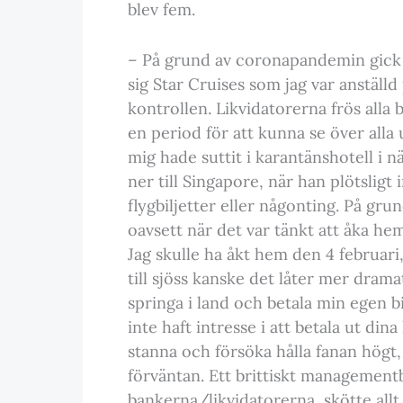
blev fem.
– På grund av coronapandemin gick
sig Star Cruises som jag var anställd
kontrollen. Likvidatorerna frös alla
en period för att kunna se över alla 
mig hade suttit i karantänshotell i n
ner till Singapore, när han plötslig
flygbiljetter eller någonting. På gr
oavsett när det var tänkt att åka hem
Jag skulle ha åkt hem den 4 februari
till sjöss kanske det låter mer drama
springa i land och betala min egen 
inte haft intresse i att betala ut din
stanna och försöka hålla fanan högt,
förväntan. Ett brittiskt management
bankerna/likvidatorerna, skötte allt