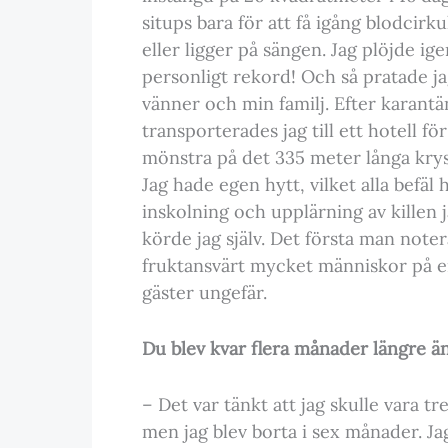
situps bara för att få igång blodcirku
eller ligger på sängen. Jag plöjde i
personligt rekord! Och så pratade j
vänner och min familj. Efter karantän
transporterades jag till ett hotell fö
mönstra på det 335 meter långa krys
Jag hade egen hytt, vilket alla befä
inskolning och upplärning av killen j
körde jag själv. Det första man noter
fruktansvärt mycket människor på en
gäster ungefär.
Du blev kvar flera månader längre än
– Det var tänkt att jag skulle vara 
men jag blev borta i sex månader. Jag