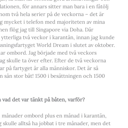
lationen, för annars sitter man bara i en fåtölj
genom två hela serier på de veckorna – det är
ag mycket i telefon med majoriteten av mina
en flög jag till Singapore via Doha. Där
r ytterliga två veckor i karantän, innan jag kunde
sningsfartyget World Dream i slutet av oktober.
l har ombord. Jag började med två veckors
ag skulle ta över efter. Efter de två veckorna
ar på fartyget är alla människor. Det är så
 sån stor båt! 1500 i besättningen och 1500
 vad det var tänkt på båten, varför?
tre månader ombord plus en månad i karantän,
 skulle alltså ha jobbat i tre månader, men det