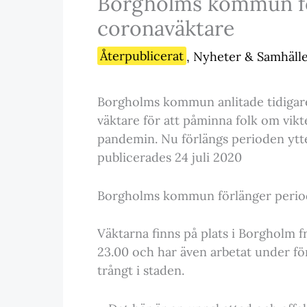
Borgholms kommun fö
coronaväktare
Återpublicerat
,
Nyheter & Samhäll
Borgholms kommun anlitade tidigar
väktare för att påminna folk om vikte
pandemin. Nu förlängs perioden ytte
publicerades 24 juli 2020
Borgholms kommun förlänger perio
Väktarna finns på plats i Borgholm f
23.00 och har även arbetat under f
trångt i staden.