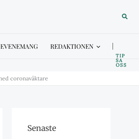
Sök
 EVENEMANG
REDAKTIONEN
TIP
SA
OSS
med coronaväktare
Senaste