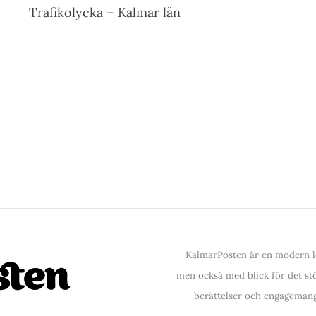
Trafikolycka – Kalmar län
KalmarPosten är en modern lo
men också med blick för det stör
berättelser och engagemang