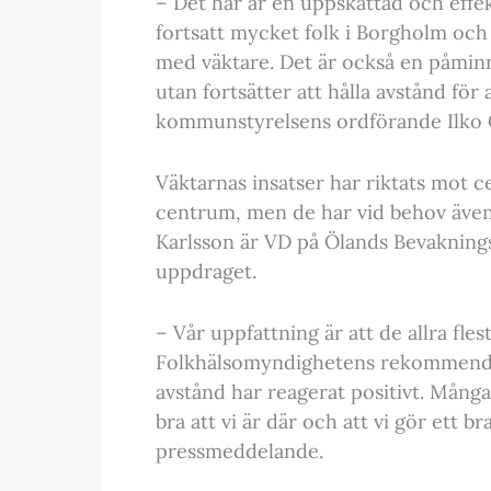
– Det här är en uppskattad och effek
fortsatt mycket folk i Borgholm och 
med väktare. Det är också en påminnel
utan fortsätter att hålla avstånd för
kommunstyrelsens ordförande Ilko 
Väktarnas insatser har riktats mot c
centrum, men de har vid behov även 
Karlsson är VD på Ölands Bevaknings
uppdraget.
– Vår uppfattning är att de allra fle
Folkhälsomyndighetens rekommendat
avstånd har reagerat positivt. Mång
bra att vi är där och att vi gör ett br
pressmeddelande.