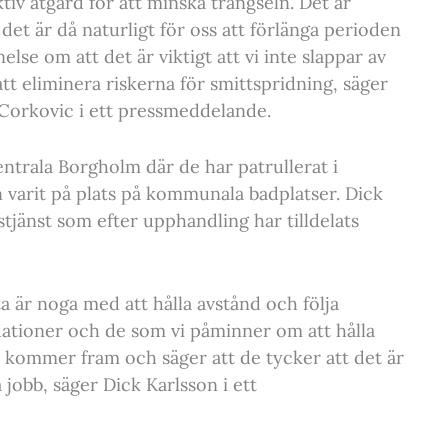
tiv åtgärd för att minska trängseln. Det är
det är då naturligt för oss att förlänga perioden
se om att det är viktigt att vi inte slappar av
 att eliminera riskerna för smittspridning, säger
Corkovic i ett pressmeddelande.
entrala Borgholm där de har patrullerat i
varit på plats på kommunala badplatser. Dick
tjänst som efter upphandling har tilldelats
sta är noga med att hålla avstånd och följa
ioner och de som vi påminner om att hålla
a kommer fram och säger att de tycker att det är
a jobb, säger Dick Karlsson i ett