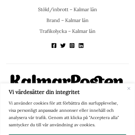
Stöld/inbrott – Kalmar län
Brand – Kalmar län
Trafikolycka – Kalmar län
Vi värdesätter din integritet
KalmarPosten är en modern lokalnyhetstidning på nätet. Med
Vi använder cookies för att förbättra din surfupplevelse,
fokus på Kalmarregionen, men också med blick för det större
visa personligt anpassade annonser eller innehåll och
perspektivet, vill vi vara din självklara kanal för nyheter,
analysera vår trafik. Genom att klicka på "Acceptera alla"
berättelser och engagemang. KalmarPosten grundades 1988 och
samtycker du till vår användning av cookies.
fick nya ägare 2025.