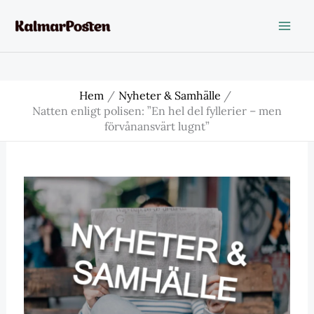
Hoppa
till
innehåll
Hem
Nyheter & Samhälle
Natten enligt polisen: ”En hel del fyllerier – men
förvånansvärt lugnt”