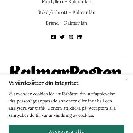
Rattfylleri – Kalmar län
Stöld/inbrott – Kalmar län
Brand – Kalmar län
Vi värdesätter din integritet
KalmarPosten är en modern lokalnyhetstidning på nätet. Med
Vi använder cookies för att förbättra din surfupplevelse,
fokus på Kalmarregionen, men också med blick för det större
visa personligt anpassade annonser eller innehåll och
perspektivet, vill vi vara din självklara kanal för nyheter,
analysera vår trafik. Genom att klicka på "Acceptera alla"
berättelser och engagemang. KalmarPosten grundades 1988 och
samtycker du till vår användning av cookies.
fick nya ägare 2025.
Acceptera alla