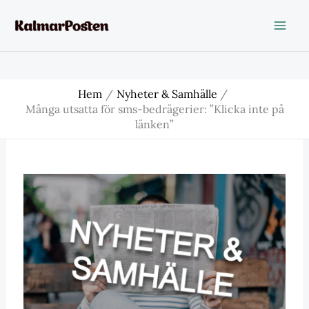
Hoppa
till
innehåll
Hem
Nyheter & Samhälle
Många utsatta för sms-bedrägerier: ”Klicka inte på
länken”