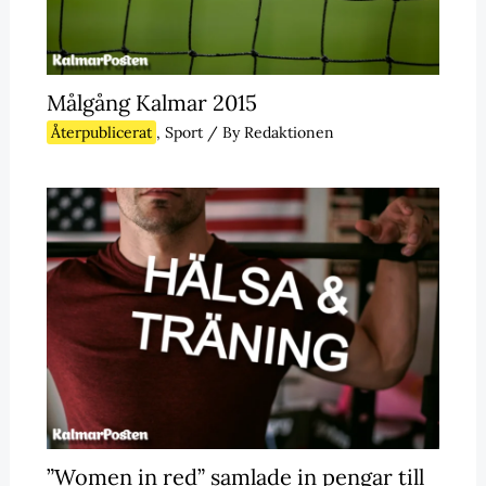
Målgång Kalmar 2015
Återpublicerat
,
Sport
/ By
Redaktionen
”Women in red” samlade in pengar till