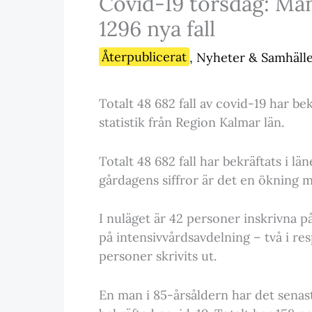
Covid-19 torsdag: Man
1296 nya fall
Återpublicerat
,
Nyheter & Samhäll
Totalt 48 682 fall av covid-19 har be
statistik från Region Kalmar län.
Totalt 48 682 fall har bekräftats i 
gårdagens siffror är det en ökning m
I nuläget är 42 personer inskrivna p
på intensivvårdsavdelning – två i re
personer skrivits ut.
En man i 85-årsåldern har det senast