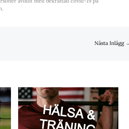
ersoner avlidit med bekräftad covid-19 på
n.
Nästa Inlägg