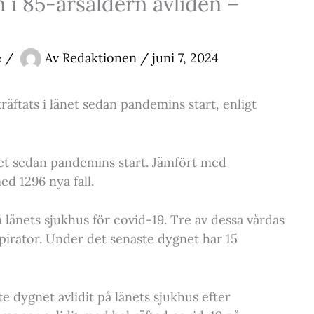
 i 85-årsåldern avliden –
e
/
Av
Redaktionen
/
juni 7, 2024
kräftats i länet sedan pandemins start, enligt
länet sedan pandemins start. Jämfört med
ed 1296 nya fall.
å länets sjukhus för covid-19. Tre av dessa vårdas
spirator. Under det senaste dygnet har 15
e dygnet avlidit på länets sjukhus efter