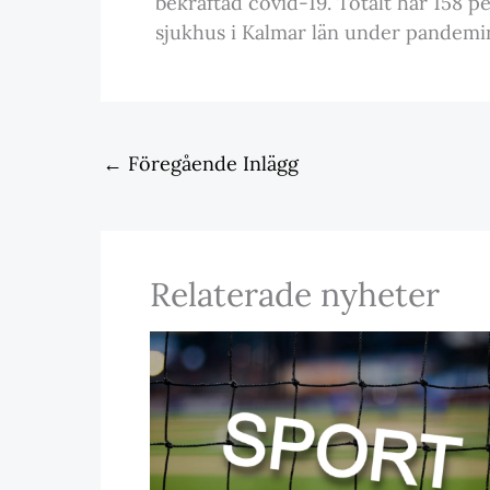
bekräftad covid-19. Totalt har 158 p
sjukhus i Kalmar län under pandemi
←
Föregående Inlägg
Relaterade nyheter