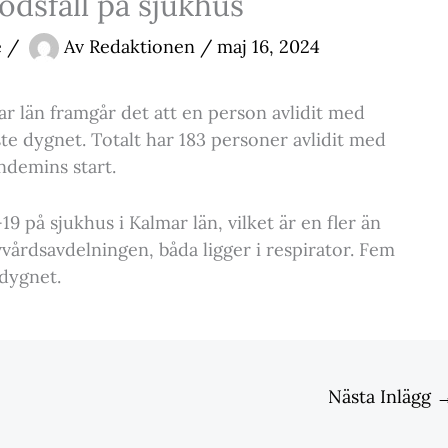
ödsfall på sjukhus
e
/
Av
Redaktionen
/
maj 16, 2024
ar län framgår det att en person avlidit med
ste dygnet. Totalt har 183 personer avlidit med
ndemins start.
9 på sjukhus i Kalmar län, vilket är en fler än
vvårdsavdelningen, båda ligger i respirator. Fem
 dygnet.
Nästa Inlägg