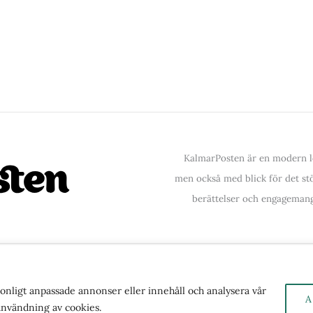
KalmarPosten är en modern lo
men också med blick för det stör
berättelser och engagemang
ntakta oss
| Copyright © 2026 | Kalmarposten.se |
Se 
rsonligt anpassade annonser eller innehåll och analysera vår
A
 användning av cookies.