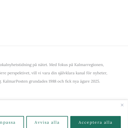
kalnyhetstidning på nätet. Med fokus på Kalmarregionen,
re perspektivet, vill vi vara din självklara kanal för nyheter,
. KalmarPosten grundades 1988 och fick nya ägare 2025.
alla Kategorier & Ämnen här
npassa
Avvisa alla
Acceptera alla