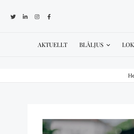
Hoppa
till
innehåll
AKTUELLT
BLÅLJUS
LOK
H