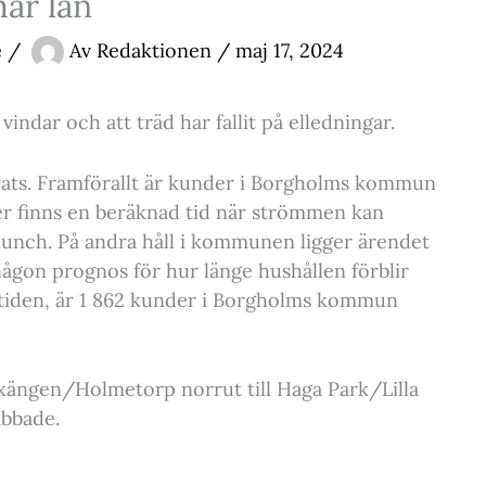
ar län
e
/
Av
Redaktionen
/
maj 17, 2024
indar och att träd har fallit på elledningar.
rerats. Framförallt är kunder i Borgholms kommun
tser finns en beräknad tid när strömmen kan
ng lunch. På andra håll i kommunen ligger ärendet
någon prognos för hur länge hushållen förblir
10-tiden, är 1 862 kunder i Borgholms kommun
axängen/Holmetorp norrut till Haga Park/Lilla
abbade.