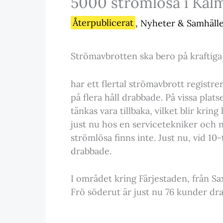
5000 strömlösa i Kalm
Återpublicerat
,
Nyheter & Samhäll
Strömavbrotten ska bero på kraftiga v
har ett flertal strömavbrott regist
på flera håll drabbade. På vissa pla
tänkas vara tillbaka, vilket blir kri
just nu hos en servicetekniker och 
strömlösa finns inte. Just nu, vid 
drabbade.
I området kring Färjestaden, från S
Frö söderut är just nu 76 kunder dr