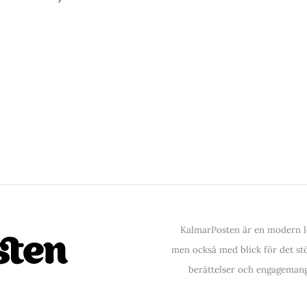
KalmarPosten är en modern lo
men också med blick för det stör
berättelser och engagemang