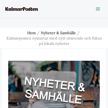
Hoppa
till
innehåll
Hem
Nyheter & Samhälle
Kalmarposten nystartar med nytt utseende och fokus
på lokala nyheter