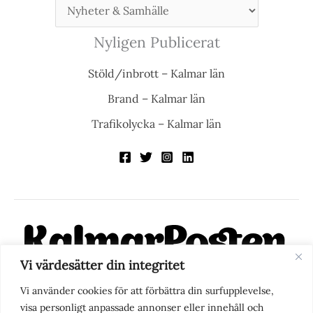
Nyligen Publicerat
Stöld/inbrott – Kalmar län
Brand – Kalmar län
Trafikolycka – Kalmar län
Vi värdesätter din integritet
KalmarPosten är en modern lokalnyhetstidning på nätet. Med
Vi använder cookies för att förbättra din surfupplevelse,
fokus på Kalmarregionen, men också med blick för det större
visa personligt anpassade annonser eller innehåll och
perspektivet, vill vi vara din självklara kanal för nyheter,