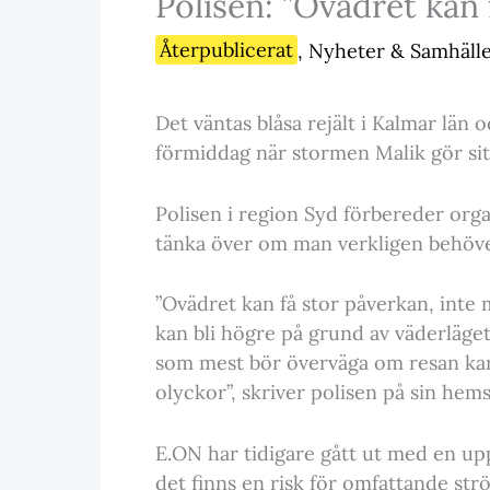
Polisen: ”Ovädret kan 
Återpublicerat
,
Nyheter & Samhäll
Det väntas blåsa rejält i Kalmar län
förmiddag när stormen Malik gör sitt
Polisen i region Syd förbereder org
tänka över om man verkligen behöver
”Ovädret kan få stor påverkan, inte m
kan bli högre på grund av väderläget.
som mest bör överväga om resan kan 
olyckor”, skriver polisen på sin hems
E.ON har tidigare gått ut med en up
det finns en risk för omfattande str