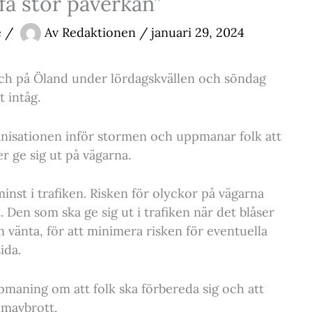
få stor påverkan”
e
/
Av
Redaktionen
/
januari 29, 2024
 och på Öland under lördagskvällen och söndag
 intåg.
anisationen inför stormen och uppmanar folk att
 ge sig ut på vägarna.
inst i trafiken. Risken för olyckor på vägarna
 Den som ska ge sig ut i trafiken när det blåser
vänta, för att minimera risken för eventuella
ida.
pmaning om att folk ska förbereda sig och att
ömavbrott.