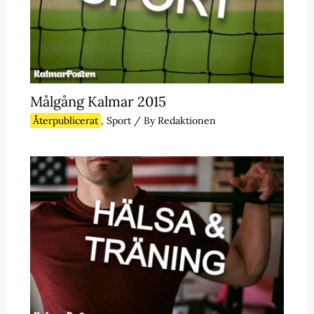
Målgång Kalmar 2015
Återpublicerat
,
Sport
/ By
Redaktionen