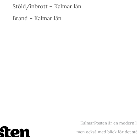
Stöld/inbrott – Kalmar län
Brand – Kalmar län
KalmarPosten är en modern lo
men också med blick för det stör