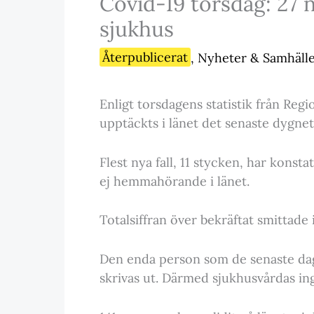
Covid-19 torsdag: 27 n
sjukhus
Återpublicerat
,
Nyheter & Samhäll
Enligt torsdagens statistik från Regi
upptäckts i länet det senaste dygnet
Flest nya fall, 11 stycken, har kons
ej hemmahörande i länet.
Totalsiffran över bekräftat smittade
Den enda person som de senaste dag
skrivas ut. Därmed sjukhusvårdas inge