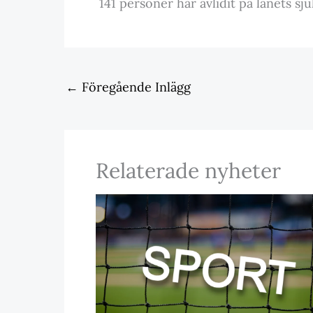
141 personer har avlidit på länets s
←
Föregående Inlägg
Relaterade nyheter