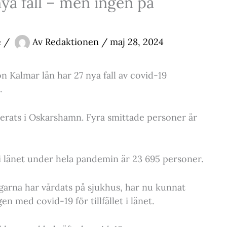
ya fall – men ingen på
e
/
Av
Redaktionen
/
maj 28, 2024
on Kalmar län har 27 nya fall av covid-19
.
taterats i Oskarshamn. Fyra smittade personer är
 i länet under hela pandemin är 23 695 personer.
arna har vårdats på sjukhus, har nu kunnat
n med covid-19 för tillfället i länet.