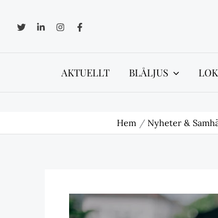
Hoppa
till
innehåll
AKTUELLT
BLÅLJUS
LOK
Hem
Nyheter & Samhä