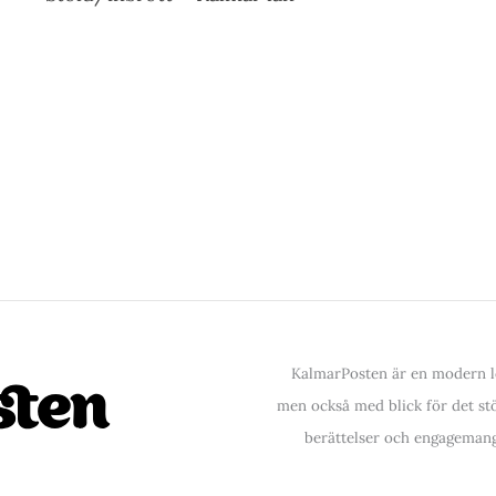
KalmarPosten är en modern lo
men också med blick för det stör
berättelser och engagemang