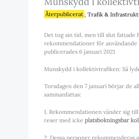
Munskydd i kollektivt
Återpublicerat
,
Trafik & Infrastruk
Det tog sin tid, men till slut fatta
rekommendationer för användande av
publicerades 6 januari 2021
Munskydd i kollektivtrafiken: Så ly
Torsdagen den 7 januari börjar de al
sammanfattas:
1. Rekommendationen vänder sig til
reser med icke
platsbokningsbar koll
2. Dessa personer rekommenderas at