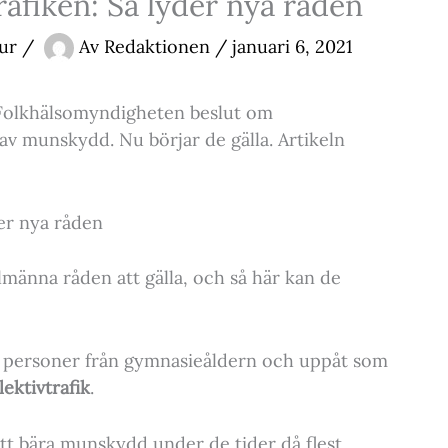
rafiken: Så lyder nya råden
tur
/
Av
Redaktionen
/
januari 6, 2021
de Folkhälsomyndigheten beslut om
 munskydd. Nu börjar de gälla. Artikeln
der nya råden
lmänna råden att gälla, och så här kan de
l personer från gymnasieåldern och uppåt som
ektivtrafik
.
t bära munskydd under de tider då flest