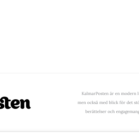
KalmarPosten är en modern lo
men också med blick för det stör
berättelser och engagemang