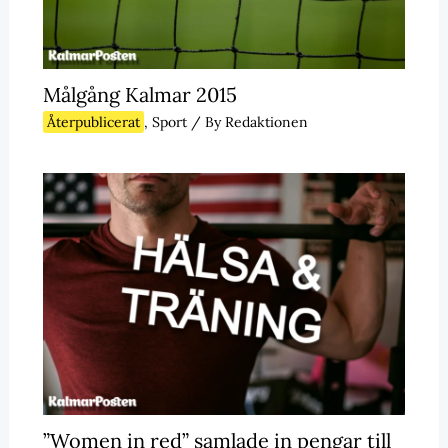
Målgång Kalmar 2015
Återpublicerat
,
Sport
/ By
Redaktionen
”Women in red” samlade in pengar till