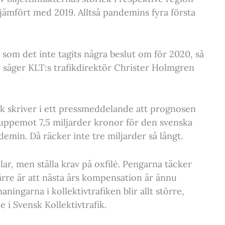
ämfört med 2019. Alltså pandemins fyra första
som det inte tagits några beslut om för 2020, så
ar, säger KLT:s trafikdirektör Christer Holmgren
ik skriver i ett pressmeddelande att prognosen
å uppemot 7,5 miljarder kronor för den svenska
andemin. Då räcker inte tre miljarder så långt.
lar, men ställa krav på oxfilé. Pengarna täcker
Värre är att nästa års kompensation är ännu
ingarna i kollektivtrafiken blir allt större,
 i Svensk Kollektivtrafik.