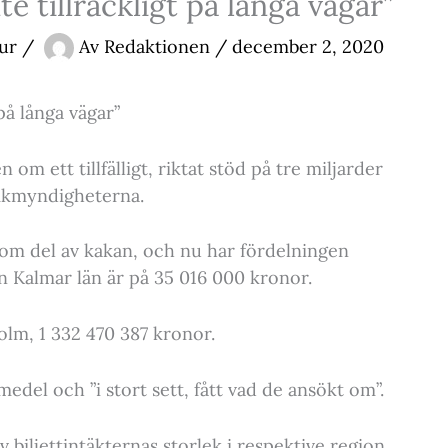
te tillräckligt på långa vägar”
tur
/
Av
Redaktionen
/
december 2, 2020
 på långa vägar”
om ett tillfälligt, riktat stöd på tre miljarder
afikmyndigheterna.
 om del av kakan, och nu har fördelningen
on Kalmar län är på 35 016 000 kronor.
olm, 1 332 470 387 kronor.
 medel och ”i stort sett, fått vad de ansökt om”.
 biljettintäkternas storlek i respektive region