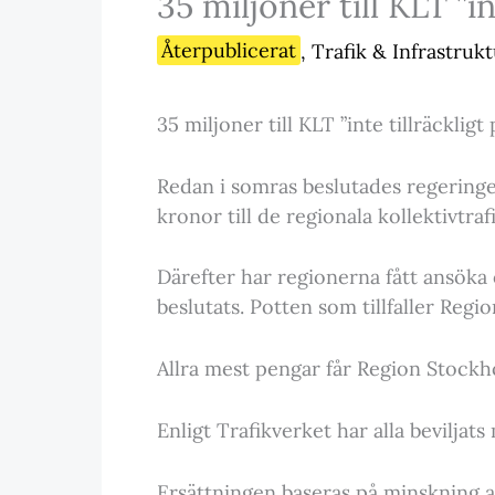
35 miljoner till KLT ”in
Återpublicerat
,
Trafik & Infrastruk
35 miljoner till KLT ”inte tillräckligt
Redan i somras beslutades regeringen 
kronor till de regionala kollektivtr
Därefter har regionerna fått ansöka
beslutats. Potten som tillfaller Regi
Allra mest pengar får Region Stockh
Enligt Trafikverket har alla beviljats
Ersättningen baseras på minskning av