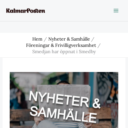
Hoppa
till
innehåll
Hem
Nyheter & Samhälle
Föreningar & Frivilligverksamhet
Smedjan har öppnat i Smedby