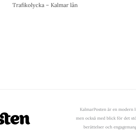
Trafikolycka – Kalmar län
KalmarPosten är en modern lo
men också med blick för det stör
berättelser och engagemang