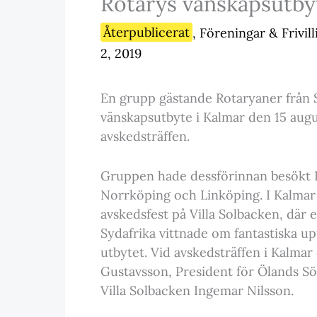
Rotarys vänskapsutby
Återpublicerat
,
Föreningar & Frivil
2, 2019
En grupp gästande Rotaryaner från S
vänskapsutbyte i Kalmar den 15 augu
avskedsträffen.
Gruppen hade dessförinnan besökt R
Norrköping och Linköping. I Kalmar h
avskedsfest på Villa Solbacken, där 
Sydafrika vittnade om fantastiska u
utbytet. Vid avskedsträffen i Kalmar
Gustavsson, President för Ölands S
Villa Solbacken Ingemar Nilsson.