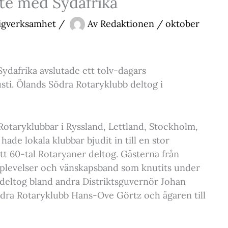
te med Sydafrika
ligverksamhet
/
Av
Redaktionen
/
oktober
ydafrika avslutade ett tolv-dagars
sti. Ölands Södra Rotaryklubb deltog i
otaryklubbar i Ryssland, Lettland, Stockholm,
ade lokala klubbar bjudit in till en stor
ett 60-tal Rotaryaner deltog. Gästerna från
pplevelser och vänskapsband som knutits under
 deltog bland andra Distriktsguvernör Johan
ödra Rotaryklubb Hans-Ove Görtz och ägaren till