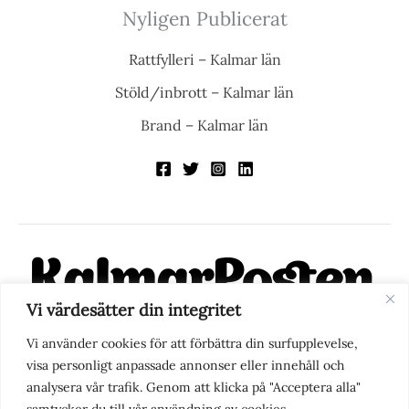
Nyligen Publicerat
Rattfylleri – Kalmar län
Stöld/inbrott – Kalmar län
Brand – Kalmar län
Vi värdesätter din integritet
KalmarPosten är en modern lokalnyhetstidning på nätet. Med
Vi använder cookies för att förbättra din surfupplevelse,
fokus på Kalmarregionen, men också med blick för det större
visa personligt anpassade annonser eller innehåll och
perspektivet, vill vi vara din självklara kanal för nyheter,
analysera vår trafik. Genom att klicka på "Acceptera alla"
berättelser och engagemang. KalmarPosten grundades 1988 och
samtycker du till vår användning av cookies.