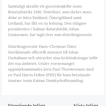
Samtidigt skedde ett guvenörsskifte inom
Rotarydistrikt 2410. Distriktet, som täcker stora
delar av östra Småland, Östergötland samt
Lettland, har fått en ny ledning. Den tidigare
presidenten i Kalmar Rotaryklubb, Johan
Gustavsson, har tagit över som distriktsguvenör.
Distriktsguvenör Hans-Christian Öster
överlämnade officiellt ansvaret till Johan
Gustafsson och uttryckte sina lyckönskningar inför
det nya ämbetet. Under evenemanget
uppmärksammades även Paul Thorstensson med
en Paul Harris Fellow (PHF) för hans betydande
insatser inom Kalmar Domkyrkoförsamling.
←
Föregående Inlägg
Nästa Inlägg
→