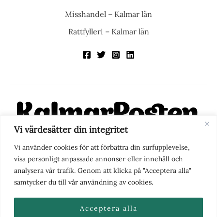
Misshandel – Kalmar län
Rattfylleri – Kalmar län
Vi värdesätter din integritet
KalmarPosten är en modern lokalnyhetstidning på nätet. Med
Vi använder cookies för att förbättra din surfupplevelse,
fokus på Kalmarregionen, men också med blick för det större
visa personligt anpassade annonser eller innehåll och
perspektivet, vill vi vara din självklara kanal för nyheter,
analysera vår trafik. Genom att klicka på "Acceptera alla"
berättelser och engagemang. KalmarPosten grundades 1988 och
samtycker du till vår användning av cookies.
fick nya ägare 2025.
Acceptera alla