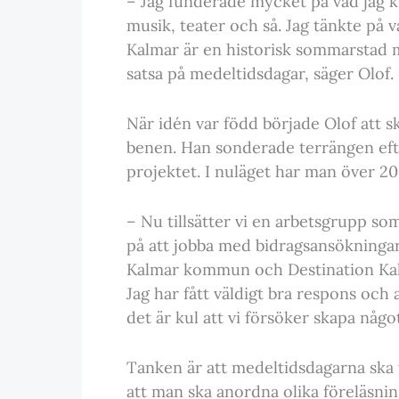
– Jag funderade mycket på vad jag ku
musik, teater och så. Jag tänkte på v
Kalmar är en historisk sommarstad m
satsa på medeltidsdagar, säger Olof.
När idén var född började Olof att s
benen. Han sonderade terrängen eft
projektet. I nuläget har man över 2
– Nu tillsätter vi en arbetsgrupp som
på att jobba med bidragsansökningar 
Kalmar kommun och Destination Kalm
Jag har fått väldigt bra respons och
det är kul att vi försöker skapa någ
Tanken är att medeltidsdagarna ska
att man ska anordna olika föreläsninga