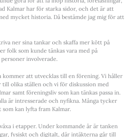
nde göra för att få ihop historia, föreläsningar,
ad Kalmar har för starka sidor, och det är att
ed mycket historia. Då bestämde jag mig för att
kriva ner sina tankar och skaffa mer kött på
er folk som kunde tänkas vara med på
0 personer involverade.
 kommer att utvecklas till en förening. Vi håller
till olika ställen och vi för diskussion med
ar samt föreningsliv som kan tänkas passa in.
 alla är intresserade och nyfikna. Många tycker
ot som kan lyfta fram Kalmar.
 växa i etapper. Under kommande år är tanken
r, fysiskt och digitalt, där intäkterna går till