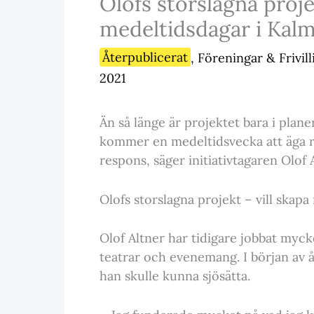
Olofs storslagna proje
medeltidsdagar i Kal
Återpublicerat
,
Föreningar & Frivil
2021
Än så länge är projektet bara i plan
kommer en medeltidsvecka att äga ru
respons, säger initiativtagaren Olof
Olofs storslagna projekt – vill skap
Olof Altner har tidigare jobbat myck
teatrar och evenemang. I början av å
han skulle kunna sjösätta.