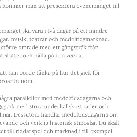
an kommer man att presentera evenemanget till
emanget ska vara i två dagar på ett mindre
ngar, musik, teatrar och medeltidsmarknad.
tt större område med ett gångstråk från
slottet och hålla på i en vecka.
 att han borde tänka på hur det gick för
 oroar honom.
 några paralleller med medeltidsdagarna och
gspark med stora underhållskostnader och
Kalmar. Dessutom handlar medeltidsdagarna om
evande och verklig historisk atmosfär. Du skall
et till riddarspel och marknad i till exempel