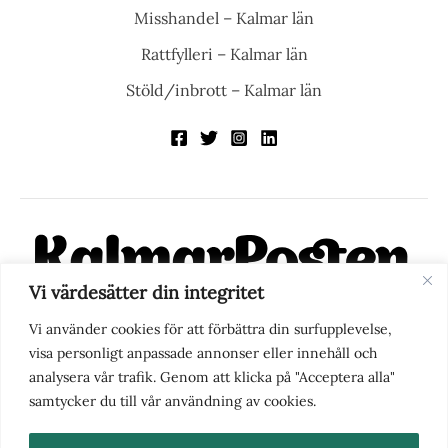
Misshandel – Kalmar län
Rattfylleri – Kalmar län
Stöld/inbrott – Kalmar län
Vi värdesätter din integritet
KalmarPosten är en modern lokalnyhetstidning på nätet. Med
Vi använder cookies för att förbättra din surfupplevelse,
fokus på Kalmarregionen, men också med blick för det större
visa personligt anpassade annonser eller innehåll och
perspektivet, vill vi vara din självklara kanal för nyheter,
analysera vår trafik. Genom att klicka på "Acceptera alla"
berättelser och engagemang. KalmarPosten grundades 1988 och
samtycker du till vår användning av cookies.
fick nya ägare 2025.