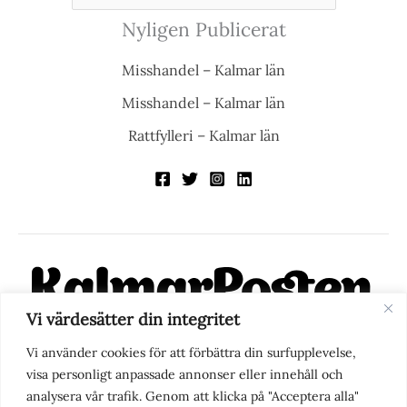
Nyligen Publicerat
Misshandel – Kalmar län
Misshandel – Kalmar län
Rattfylleri – Kalmar län
Vi värdesätter din integritet
KalmarPosten är en modern lokalnyhetstidning på nätet. Med
Vi använder cookies för att förbättra din surfupplevelse,
fokus på Kalmarregionen, men också med blick för det större
visa personligt anpassade annonser eller innehåll och
perspektivet, vill vi vara din självklara kanal för nyheter,
analysera vår trafik. Genom att klicka på "Acceptera alla"
berättelser och engagemang. KalmarPosten grundades 1988 och