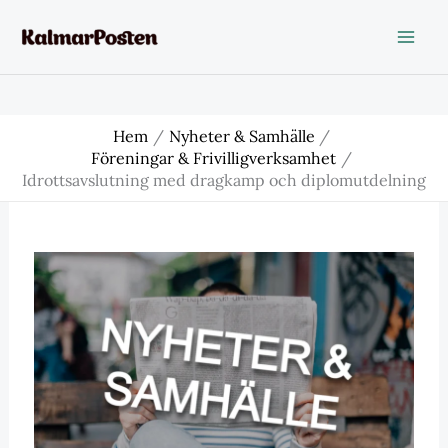
Hoppa
till
innehåll
Hem
Nyheter & Samhälle
Föreningar & Frivilligverksamhet
Idrottsavslutning med dragkamp och diplomutdelning