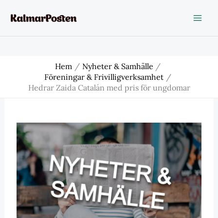
Hoppa
till
innehåll
Hem
Nyheter & Samhälle
Föreningar & Frivilligverksamhet
Hedrar Zaida Catalán med pris för ungdomar