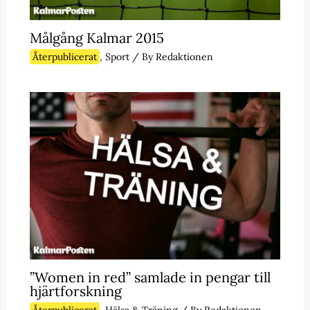
Målgång Kalmar 2015
Återpublicerat
,
Sport
/ By
Redaktionen
”Women in red” samlade in pengar till
hjärtforskning
Återpublicerat
,
Hälsa & Träning
/ By
Redaktionen