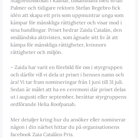
Stagneliusskolan i Kalmar, tillsammans med Brian
Palmer och tidigare rektorn Stefan Regebro fick
idén att skapa ett pris som uppmuntrar unga som
kämpar för mänskliga rättigheter och visar mod i
sina handlingar. Priset hedrar Zaida Catalán, den
småländska aktivisten, som ägnade sitt liv åt att
kämpa för mänskliga rättigheter, kvinnors
rättigheter och miljön.
– Zaida har varit en förebild för oss i styrgruppen
och därför vill vi dela ut priset i hennes namn och
ära! Vi tar fram nomineringar från 1 juni till 31 juli.
Sedan är målet att ha en ceremoni där priset delas
ut i augusti eller september, berättar styrgruppens
ordförande Helia Roofpanah.
Mer detaljer kring hur du ansöker eller nominerar
någon i din närhet hittar du på organisationens
facebook Zaia Catalåns Pris.