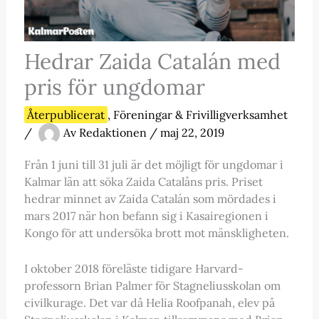
Hedrar Zaida Catalán med
pris för ungdomar
Återpublicerat
,
Föreningar & Frivilligverksamhet
/
Av
Redaktionen
/
maj 22, 2019
Från 1 juni till 31 juli är det möjligt för ungdomar i
Kalmar län att söka Zaida Catalåns pris. Priset
hedrar minnet av Zaida Catalán som mördades i
mars 2017 när hon befann sig i Kasairegionen i
Kongo för att undersöka brott mot mänskligheten.
I oktober 2018 föreläste tidigare Harvard-
professorn Brian Palmer för Stagneliusskolan om
civilkurage. Det var då Helia Roofpanah, elev på