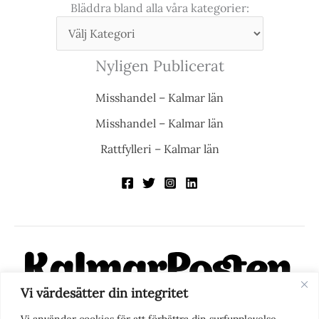
Bläddra bland alla våra kategorier:
Nyligen Publicerat
Misshandel – Kalmar län
Misshandel – Kalmar län
Rattfylleri – Kalmar län
Vi värdesätter din integritet
KalmarPosten är en modern lokalnyhetstidning på nätet. Med
Vi använder cookies för att förbättra din surfupplevelse,
fokus på Kalmarregionen, men också med blick för det större