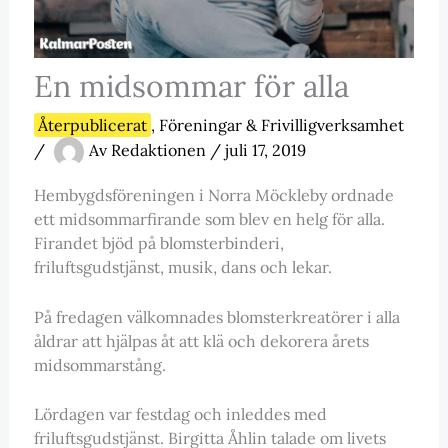
En midsommar för alla
Återpublicerat
,
Föreningar & Frivilligverksamhet
/
Av
Redaktionen
/
juli 17, 2019
Hembygdsföreningen i Norra Möckleby ordnade
ett midsommarfirande som blev en helg för alla.
Firandet bjöd på blomsterbinderi,
friluftsgudstjänst, musik, dans och lekar.
På fredagen välkomnades blomsterkreatörer i alla
åldrar att hjälpas åt att klä och dekorera årets
midsommarstång.
Lördagen var festdag och inleddes med
friluftsgudstjänst. Birgitta Åhlin talade om livets