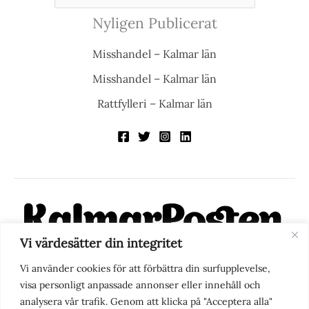
Nyligen Publicerat
Misshandel – Kalmar län
Misshandel – Kalmar län
Rattfylleri – Kalmar län
Vi värdesätter din integritet
KalmarPosten är en modern lokalnyhetstidning på nätet. Med
Vi använder cookies för att förbättra din surfupplevelse,
fokus på Kalmarregionen, men också med blick för det större
visa personligt anpassade annonser eller innehåll och
perspektivet, vill vi vara din självklara kanal för nyheter,
analysera vår trafik. Genom att klicka på "Acceptera alla"
berättelser och engagemang. KalmarPosten grundades 1988 och