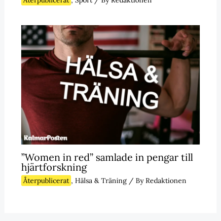
Återpublicerat
,
Sport
/ By
Redaktionen
”Women in red” samlade in pengar till
hjärtforskning
Återpublicerat
,
Hälsa & Träning
/ By
Redaktionen