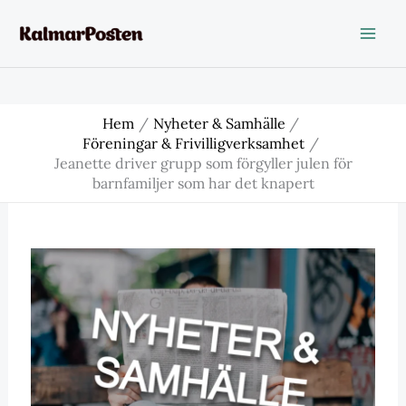
Hoppa
till
innehåll
Hem
Nyheter & Samhälle
Föreningar & Frivilligverksamhet
Jeanette driver grupp som förgyller julen för
barnfamiljer som har det knapert